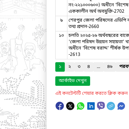
নং-২২১০০০৬০০) অধীনে 'বিশেষ ব
এককালীন অর্থ অবমুক্তি-2702
৯
শেরপুর জেলা পরিষদের এডিপি বর
তথ্য প্রদান-2660
১০
চলতি ২০২৫-২৬ অর্থবছরের বাজেটে
'জেলা পরিষদ উন্নয়ন সহায়তা'
অধীনে 'বিশেষ বরাদ্দ' শীর্ষক উ
-2613
১
২
৩
৪
...
৪৬
পরবর্
আর্কাইভ দেখুন
এই কনটেন্টটি শেয়ার করতে ক্লিক করুন