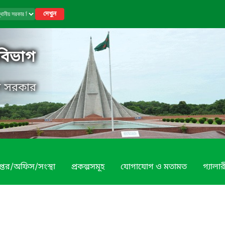
দেখুন
 বিভাগ
েশ সরকার
প্তর/অফিস/সংস্থা
প্রকল্পসমূহ
যোগাযোগ ও মতামত
গ্যালার