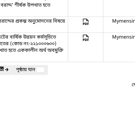
রাদ্দ' শীর্ষক উপখাত হতে
াদ্দের প্রকল্প অনুমোদনের বিষয়ে
Mymensi
র বার্ষিক উন্নয়ন কর্মসূচিতে
Mymensi
 খাতের (কোড নং-২২১০০০৬০০)
পখাত হতে এককালীন অর্থ অবমুক্তি
তী
🡲
পৃষ্ঠায় যান
দ