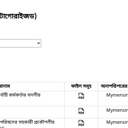
যাটাগোরাইজড)
রোনাম
ফাইল সমূহ
অনাপত্তিপত্রে
বাহী কর্মকর্তার বদলীর
Mymensi
Mymensi
রিষদের সহকারী প্রকৌশলীর
Mymensi