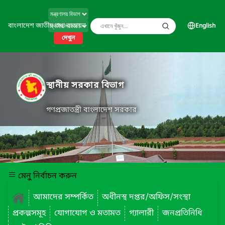
বাংলাদেশ জাতীয় তথ্য বাতায়ন
English
দেখুন
স্থানীয় সরকার বিভাগ
গণপ্রজাতন্ত্রী বাংলাদেশ সরকার
মেনু নির্বাচন করুন
আমাদের সম্পর্কিত
অধীনস্থ দপ্তর/অফিস/সংস্থা
প্রকল্পসমূহ
যোগাযোগ ও মতামত
গ্যালারী
জনপ্রতিনিধি