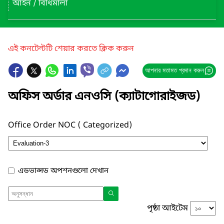
আইন / বিধিমালা
এই কনটেন্টটি শেয়ার করতে ক্লিক করুন
আপনার মতামত প্রদান করুন
অফিস অর্ডার এনওসি (ক্যাটাগোরাইজড)
Office Order NOC ( Categorized)
এডভান্সড অপশনগুলো দেখান
পৃষ্ঠা আইটেম