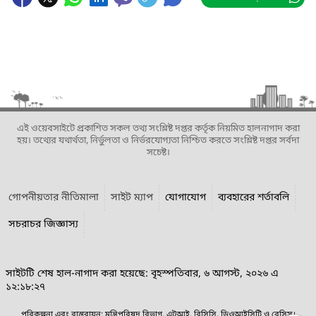
এই ওয়েবসাইটে প্রকাশিত সকল তথ্য সংশ্লিষ্ট দপ্তর কর্তৃক নিয়মিত হালনাগাদ করা
হয়। তথ্যের যথার্থতা, নির্ভুলতা ও নির্ভরযোগ্যতা নিশ্চিত করতে সংশ্লিষ্ট দপ্তর সর্বদা
সচেষ্ট।
গোপনীয়তার নীতিমালা
সাইট ম্যাপ
যোগাযোগ
ব্যবহারের শর্তাবলি
সচরাচর জিজ্ঞাস্য
সাইটটি শেষ হাল-নাগাদ করা হয়েছে: বৃহস্পতিবার, ৬ আগস্ট, ২০২৬ এ
১২:১৮:২৭
পরিকল্পনা এবং বাস্তবায়ন: মন্ত্রিপরিষদ বিভাগ, এটুআই, বিসিসি, ডিওআইসিটি ও বেসিস।