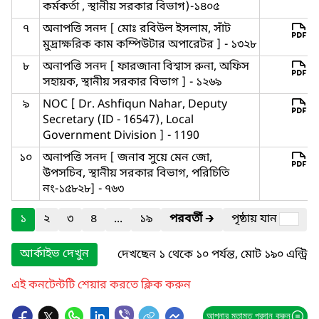
কর্মকর্তা , স্থানীয় সরকার বিভাগ)-১৪০৫
৭
অনাপত্তি সনদ [ মোঃ রবিউল ইসলাম, সাঁট
মুদ্রাক্ষরিক কাম কম্পিউটার অপারেটর ] - ১৩২৮
৮
অনাপত্তি সনদ [ ফারজানা বিশ্বাস রুনা, অফিস
সহায়ক, স্থানীয় সরকার বিভাগ ] - ১২৬৯
৯
NOC [ Dr. Ashfiqun Nahar, Deputy
Secretary (ID - 16547), Local
Government Division ] - 1190
১০
অনাপত্তি সনদ [ জনাব সুয়ে মেন জো,
উপসচিব, স্থানীয় সরকার বিভাগ, পরিচিতি
নং-১৫৮২৮] - ৭৬৩
১
২
৩
৪
...
১৯
পরবর্তী
🡲
পৃষ্ঠায় যান
আর্কাইভ দেখুন
দেখছেন ১ থেকে ১০ পর্যন্ত, মোট ১৯০ এন্ট্রি
এই কনটেন্টটি শেয়ার করতে ক্লিক করুন
আপনার মতামত প্রদান করুন