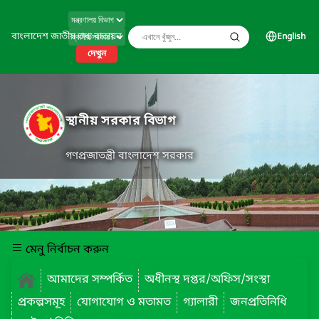
বাংলাদেশ জাতীয় তথ্য বাতায়ন
English
দেখুন
স্থানীয় সরকার বিভাগ
গণপ্রজাতন্ত্রী বাংলাদেশ সরকার
মেনু নির্বাচন করুন
আমাদের সম্পর্কিত
অধীনস্থ দপ্তর/অফিস/সংস্থা
প্রকল্পসমূহ
যোগাযোগ ও মতামত
গ্যালারী
জনপ্রতিনিধি