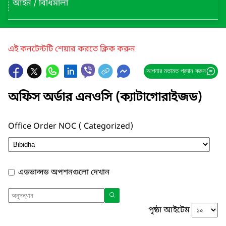
আইন / বিধিমালা
এই কনটেন্টটি শেয়ার করতে ক্লিক করুন
আপনার মতামত প্রদান করুন
অফিস অর্ডার এনওসি (ক্যাটাগোরাইজড)
Office Order NOC ( Categorized)
এডভান্সড অপশনগুলো দেখান
পৃষ্ঠা আইটেম