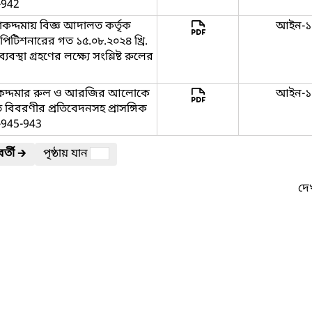
ণ-942
কদ্দমায় বিজ্ঞ আদালত কর্তৃক
আইন-১
ক পিটিশনারের গত ১৫.০৮.২০২৪ খ্রি.
স্থা গ্রহণের লক্ষ্যে সংশ্লিষ্ট রুলের
োকদ্দমার রুল ও আরজির আলোকে
আইন-১
বিবরণীর প্রতিবেদনসহ প্রাসঙ্গিক
ণ-945-943
র্তী
🡲
পৃষ্ঠায় যান
দেখ