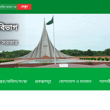
দেখুন
 বিভাগ
েশ সরকার
প্তর/অফিস/সংস্থা
প্রকল্পসমূহ
যোগাযোগ ও মতামত
গ্যালার