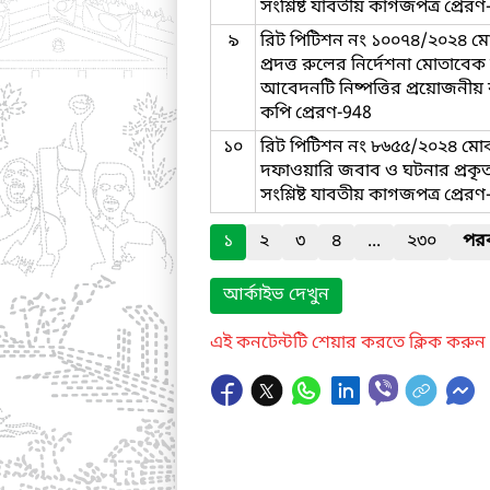
সংশ্লিষ্ট যাবতীয় কাগজপত্র প্রের
৯
রিট পিটিশন নং ১০০৭৪/২০২৪ মো
প্রদত্ত রুলের নির্দেশনা মোতাবে
আবেদনটি নিষ্পত্তির প্রয়োজনীয় ব্যব
কপি প্রেরণ-948
১০
রিট পিটিশন নং ৮৬৫৫/২০২৪ ম
দফাওয়ারি জবাব ও ঘটনার প্রকৃত 
সংশ্লিষ্ট যাবতীয় কাগজপত্র প্রের
১
২
৩
৪
...
২৩০
পরব
আর্কাইভ দেখুন
এই কনটেন্টটি শেয়ার করতে ক্লিক করুন