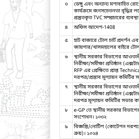
৩
ডেঙ্গু এবং অন্যান্য মশাবাহিত রোগ
কার্যক্রমে জনসচেতনতা বৃদ্ধির লক্
প্রস্তুতকৃত TVC সম্প্রচারের ব্যবস্থ
৪
অফিস আদেশ-1408
৫
হাট বাজারে টোল চার্ট প্রদর্শন এ
জায়গার/খাসমহালের বাইরে টো
৬
স্থানীয় সরকার বিভাগের আওতাধীন
নিরীক্ষা/সমীক্ষা প্রতিষ্ঠান (এক্স
RFP এর প্রেক্ষিতে প্রাপ্ত Technic
দরপত্র/প্রস্তাব মূল্যায়ন কমিটির
৭
স্থানীয় সরকার বিভাগের আওতাধীন
নিরীক্ষা/সমীক্ষা প্রতিষ্ঠান (এক্স
দরপত্র মূল্যায়ন কমিটির সভার কা
৮
e-GP তে স্থানীয় সরকার বিভাগ
সংশোধন। ১০৩২
৯
বিজ্ঞপ্তি/নোটিশ (কোটেশন দরপত্র
ক্রয়)। ১০২৪