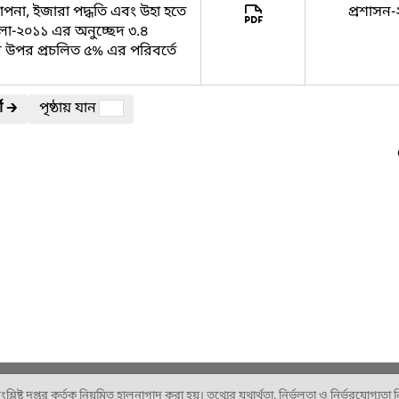
াপনা, ইজারা পদ্ধতি এবং উহা হতে
প্রশাসন-
মালা-২০১১ এর অনুচ্ছেদ ৩.৪
র উপর প্রচলিত ৫% এর পরিবর্তে
ী
🡲
পৃষ্ঠায় যান
ষ্ট দপ্তর কর্তৃক নিয়মিত হালনাগাদ করা হয়। তথ্যের যথার্থতা, নির্ভুলতা ও নির্ভরযোগ্যতা নিশ