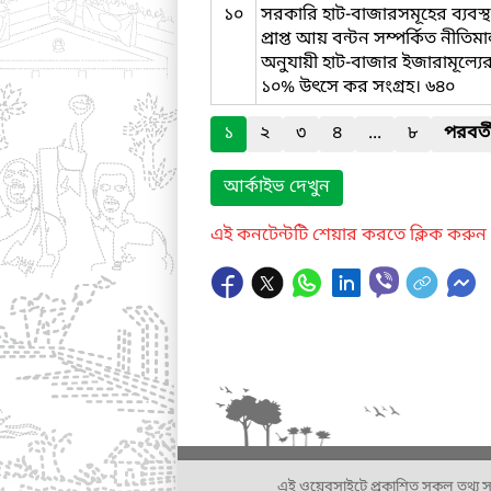
১০
সরকারি হাট-বাজারসমূহের ব্যবস্থ
প্রাপ্ত আয় বন্টন সম্পর্কিত নীতি
অনুযায়ী হাট-বাজার ইজারামূল্যে
১০% উৎসে কর সংগ্রহ। ৬৪০
১
২
৩
৪
...
৮
পরবর্ত
আর্কাইভ দেখুন
এই কনটেন্টটি শেয়ার করতে ক্লিক করুন
এই ওয়েবসাইটে প্রকাশিত সকল তথ্য সংশ্লি