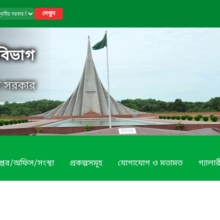
দেখুন
 বিভাগ
েশ সরকার
প্তর/অফিস/সংস্থা
প্রকল্পসমূহ
যোগাযোগ ও মতামত
গ্যালার