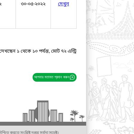
২
৩০-০৫-২০২২
দেখুন
দেখছেন ১ থেকে ১০ পর্যন্ত, মোট ৭২ এন্ট্রি
আপনার মতামত প্রদান করুন
্চিত করতে সংশ্লিষ্ট দপ্তর সর্বদা সচেষ্ট।