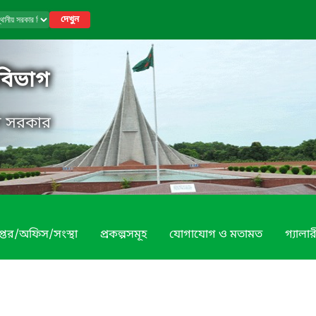
দেখুন
 বিভাগ
েশ সরকার
প্তর/অফিস/সংস্থা
প্রকল্পসমূহ
যোগাযোগ ও মতামত
গ্যালার