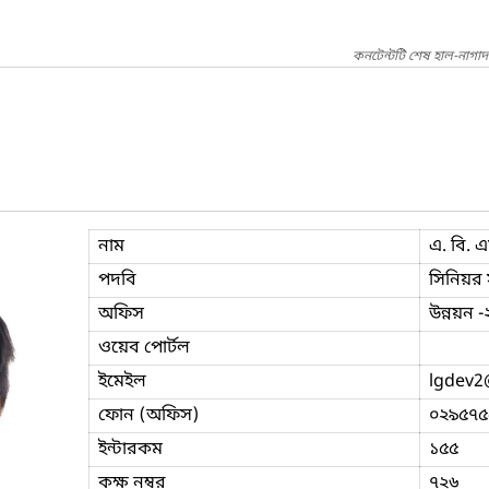
কনটেন্টটি শেষ হাল-নাগা
নাম
এ. বি. 
পদবি
সিনিয়র 
অফিস
উন্নয়ন -
ওয়েব পোর্টল
ইমেইল
lgdev2
ফোন (অফিস)
০২৯৫৭৫
ইন্টারকম
১৫৫
কক্ষ নম্বর
৭২৬