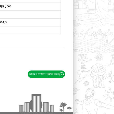
৭৭১০০
২০২৬
আপনার মতামত প্রদান করুন