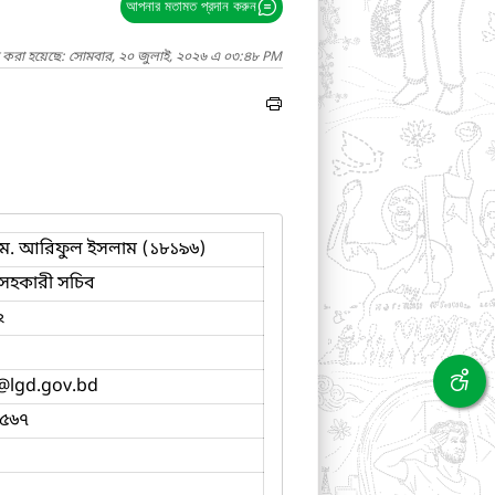
আপনার মতামত প্রদান করুন
দ করা হয়েছে: সোমবার, ২০ জুলাই, ২০২৬ এ ০৩:৪৮ PM
এম. আরিফুল ইসলাম (১৮১৯৬)
সহকারী সচিব
২
@lgd.gov.bd
৫৬৭