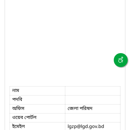
নাম
পদবি
অফিস
জেলা পরিষদ
ওয়েব পোর্টল
ইমেইল
lgzp
@lgd.gov.bd