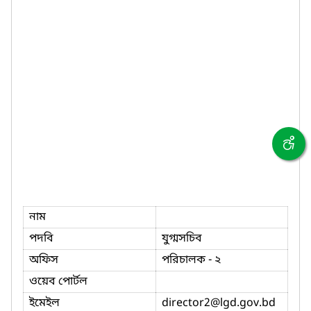
নাম
পদবি
যুগ্মসচিব
অফিস
পরিচালক - ২
ওয়েব পোর্টল
ইমেইল
director2
@lgd.gov.bd