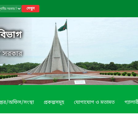
দেখুন
 বিভাগ
েশ সরকার
প্তর/অফিস/সংস্থা
প্রকল্পসমূহ
যোগাযোগ ও মতামত
গ্যালার