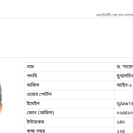
কনটেন্টটি শেষ হাল-নাগা
নাম
ড. শাহে
পদবি
যুগ্মসচি
অফিস
আইন-১
ওয়েব পোর্টল
ইমেইল
lglaw1
ফোন (অফিস)
০২৫৫১০
ইন্টারকম
১৪৩
কক্ষ নম্বর
১২৫