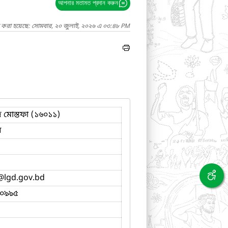
আপনার মতামত প্রদান করুন
দ করা হয়েছে: সোমবার, ২০ জুলাই, ২০২৬ এ ০৩:৪৮ PM
দ মোস্তফা (১৬০১১)
ব
@lgd.gov.bd
০৯৯৫