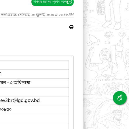
আপনার মতামত প্রদান করুন
দ করা হয়েছে: সোমবার, ২০ জুলাই, ২০২৬ এ ০৩:৪৮ PM
ব
নয়ন - ৩ অধিশাখা
ev3br
@lgd.gov.bd
০০৮৩০