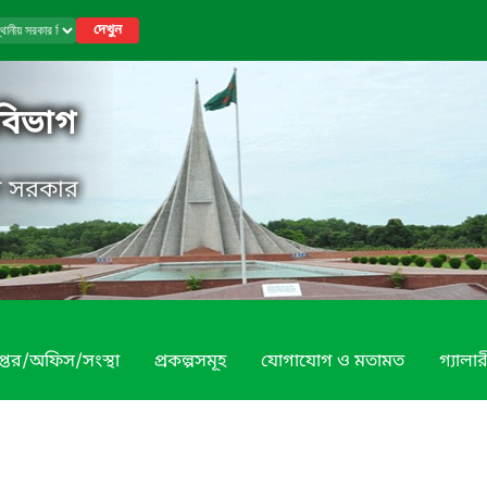
দেখুন
 বিভাগ
েশ সরকার
প্তর/অফিস/সংস্থা
প্রকল্পসমূহ
যোগাযোগ ও মতামত
গ্যালার