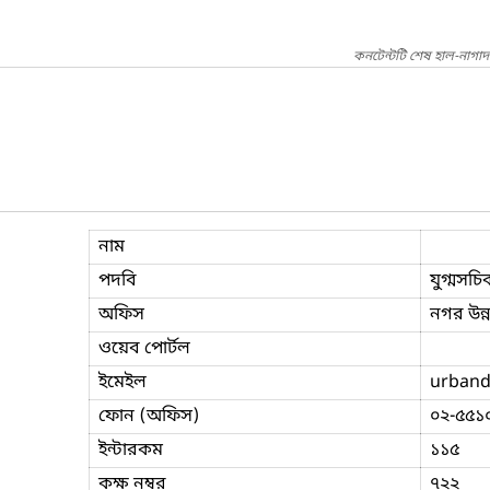
কনটেন্টটি শেষ হাল-নাগা
নাম
পদবি
যুগ্মসচি
অফিস
নগর উন্
ওয়েব পোর্টল
ইমেইল
urband
ফোন (অফিস)
০২-৫৫১
ইন্টারকম
১১৫
কক্ষ নম্বর
৭২২