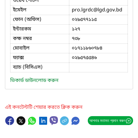
ওয়েব পোর্টল
ইমেইল
pro.lgrdc
@lgd.gov.bd
ফোন (অফিস)
০২৯৫৭৭১১৫
ইন্টারকম
১২৭
কক্ষ নম্বর
৭৩৮
মোবাইল
০১৭১১৮৬০৭৮৪
ফ্যাক্স
০২৯৫৭৫৫৪৬
ব্যাচ (বিসিএস)
ভিকার্ড ডাউনলোড করুন
এই কনটেন্টটি শেয়ার করতে ক্লিক করুন
আপনার মতামত প্রদান করুন