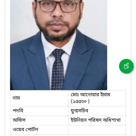
মোঃ আনোয়ার ইমাম
নাম
(১৫৫৩০ )
পদবি
যুগ্মসচিব
অফিস
ইউনিয়ন পরিষদ অধিশাখা
ওয়েব পোর্টল