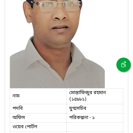
মোস্তাফিজুর রহমান
নাম
(১৫৯৮১)
পদবি
যুগ্মসচিব
অফিস
পরিকল্পনা - ১
ওয়েব পোর্টল