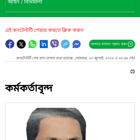
আইন / বিধিমালা
এই কনটেন্টটি শেয়ার করতে ক্লিক করুন
আপনার মতামত প্রদান করুন
কনটেন্টটি শেষ হাল-নাগাদ করা হয়েছে: সোমবার, ২০ জুলাই, ২০২৬ এ ০৩:৪৮ PM
কর্মকর্তাবৃন্দ