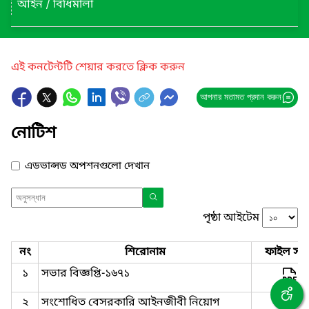
আইন / বিধিমালা
এই কনটেন্টটি শেয়ার করতে ক্লিক করুন
আপনার মতামত প্রদান করুন
নোটিশ
এডভান্সড অপশনগুলো দেখান
পৃষ্ঠা আইটেম
নং
শিরোনাম
ফাইল সমূ
১
সভার বিজ্ঞপ্তি-১৬৭১
২
সংশোধিত বেসরকারি আইনজীবী নিয়োগ