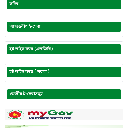
সচিব
আভ্যন্তরীণ ই-সেবা
হট লাইন নম্বর (এলজিডি)
হট লাইন নম্বর ( সকল )
কেন্দ্রীয় ই-সেবাসমূহ