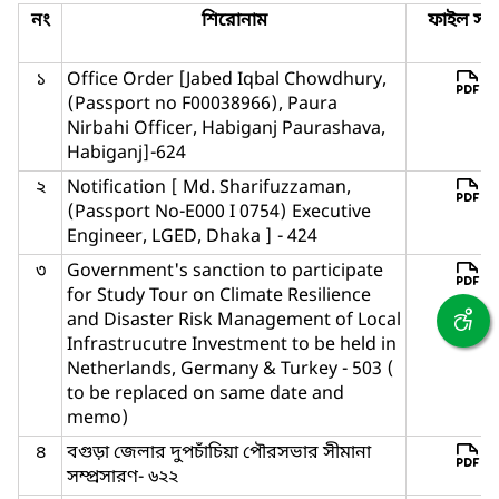
নং
শিরোনাম
ফাইল সমূ
১
Office Order [Jabed Iqbal Chowdhury,
(Passport no F00038966), Paura
Nirbahi Officer, Habiganj Paurashava,
Habiganj]-624
২
Notification [ Md. Sharifuzzaman,
(Passport No-E000 I 0754) Executive
Engineer, LGED, Dhaka ] - 424
৩
Government's sanction to participate
for Study Tour on Climate Resilience
and Disaster Risk Management of Local
Infrastrucutre Investment to be held in
Netherlands, Germany & Turkey - 503 (
to be replaced on same date and
memo)
৪
বগুড়া জেলার দুপচাঁচিয়া পৌরসভার সীমানা
সম্প্রসারণ- ৬২২