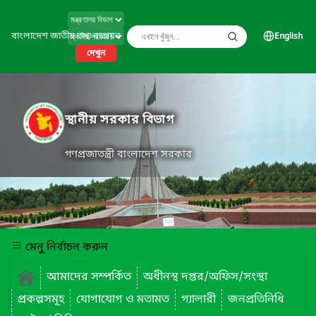
বাংলাদেশ জাতীয় তথ্য বাতায়ন
English
দেখুন
স্থানীয় সরকার বিভাগ
গণপ্রজাতন্ত্রী বাংলাদেশ সরকার
মেনু নির্বাচন করুন
আমাদের সম্পর্কিত
অধীনস্থ দপ্তর/অফিস/সংস্থা
প্রকল্পসমূহ
যোগাযোগ ও মতামত
গ্যালারী
জনপ্রতিনিধি