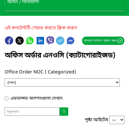
আইন / বিধিমালা
এই কনটেন্টটি শেয়ার করতে ক্লিক করুন
আপনার মতামত প্রদান করুন
অফিস অর্ডার এনওসি (ক্যাটাগোরাইজড)
Office Order NOC ( Categorized)
এডভান্সড অপশনগুলো দেখান
পৃষ্ঠা আইটেম