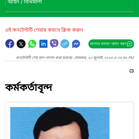
আইন / বিধিমালা
এই কনটেন্টটি শেয়ার করতে ক্লিক করুন
আপনার মতামত প্রদান করুন
কনটেন্টটি শেষ হাল-নাগাদ করা হয়েছে: সোমবার, ২০ জুলাই, ২০২৬ এ ০৩:৪৮ PM
কর্মকর্তাবৃন্দ