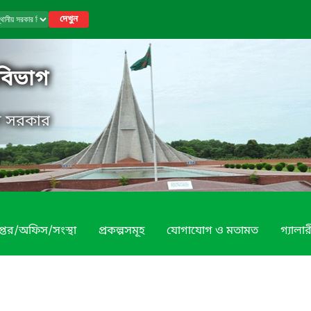
দেখুন
 বিভাগ
েশ সরকার
প্তর/অফিস/সংস্থা
প্রকল্পসমূহ
যোগাযোগ ও মতামত
গ্যালার