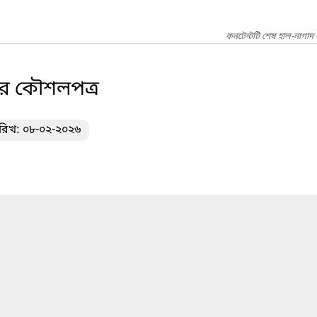
কনটেন্টটি শেষ হাল-নাগাদ 
ের কৌশলপত্র
ারিখ: ০৮-০২-২০২৬