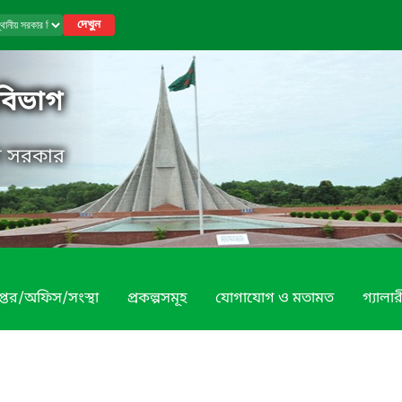
দেখুন
 বিভাগ
েশ সরকার
প্তর/অফিস/সংস্থা
প্রকল্পসমূহ
যোগাযোগ ও মতামত
গ্যালার