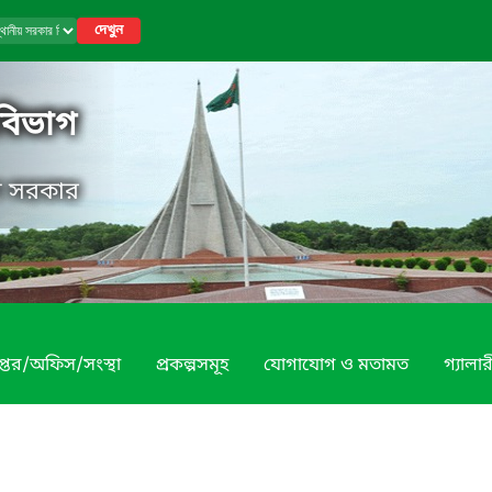
দেখুন
 বিভাগ
েশ সরকার
প্তর/অফিস/সংস্থা
প্রকল্পসমূহ
যোগাযোগ ও মতামত
গ্যালার